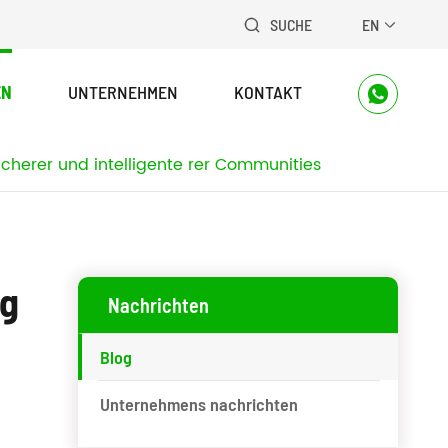
SUCHE
EN


EN
UNTERNEHMEN
KONTAKT

icherer und intelligente rer Communities
ng
Nachrichten
Blog
Unternehmens nachrichten