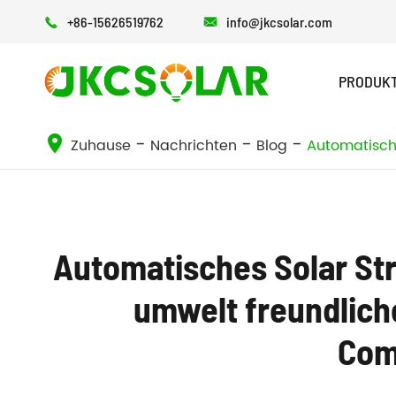
+86-15626519762
info@jkcsolar.com


PRODUK
LED-SOLAR-STRASSEN LEUCHTE
Alles in einer Solar-Straßen laterne
Alles in zwei Solar-Straßen laterne
Zuhause
Nachrichten
Blog
Automatische
Automatisches Solar Str
umwelt freundliche
Com