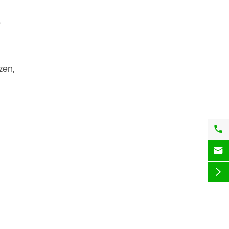
e
zen,


