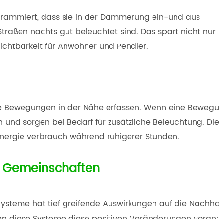
ogrammiert, dass sie in der Dämmerung ein-und aus
Straßen nachts gut beleuchtet sind. Das spart nicht nur
Sichtbarkeit für Anwohner und Pendler.
ie Bewegungen in der Nähe erfassen. Wenn eine Beweg
ch und sorgen bei Bedarf für zusätzliche Beleuchtung. Di
 Energie verbrauch während ruhigerer Stunden.
e Gemeinschaften
s ysteme hat tief greifende Auswirkungen auf die Nachha
ben diese Systeme diese positiven Veränderungen voran: