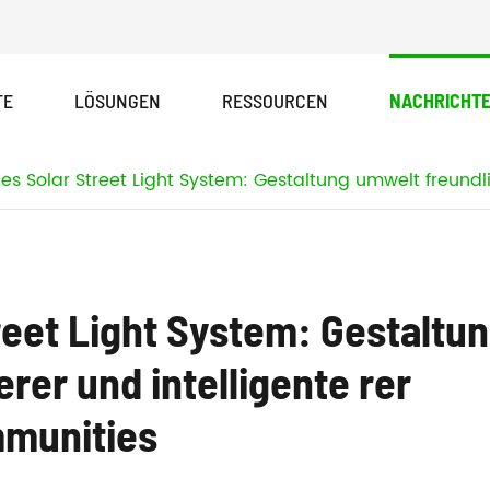
TE
LÖSUNGEN
RESSOURCEN
NACHRICHT
PAD-Serie Alle in einer Solar-Straßen leuchte
s Solar Street Light System: Gestaltung umwelt freundl
eet Light System: Gestaltu
rer und intelligente rer
munities