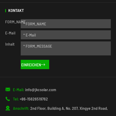
KONTAKT
FORM_NAME
E-Mail
Inhalt


E-Mail:
info@jkcsolar.com

Tel:
+86-15626519762

Anschrift:
2nd Floor, Building A, No. 207, Xingye 2nd Road,