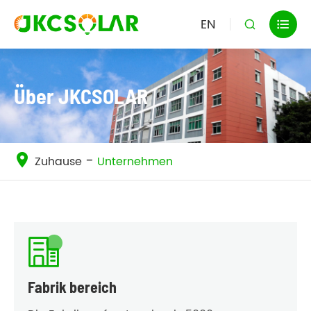
EN


Über JKCSOLAR
Zuhause
Unternehmen

Fabrik bereich