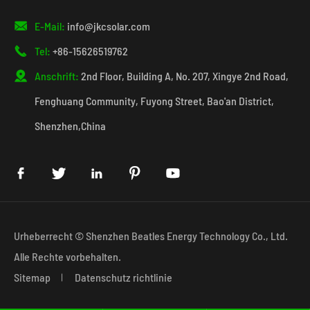

E-Mail:
info@jkcsolar.com

Tel:
+86-15626519762

Anschrift:
2nd Floor, Building A, No. 207, Xingye 2nd Road,
Fenghuang Community, Fuyong Street, Bao'an District,
Shenzhen,China





Urheberrecht ©
Shenzhen Beatles Energy Technology Co., Ltd.
Alle Rechte vorbehalten.
Sitemap
Datenschutz richtlinie