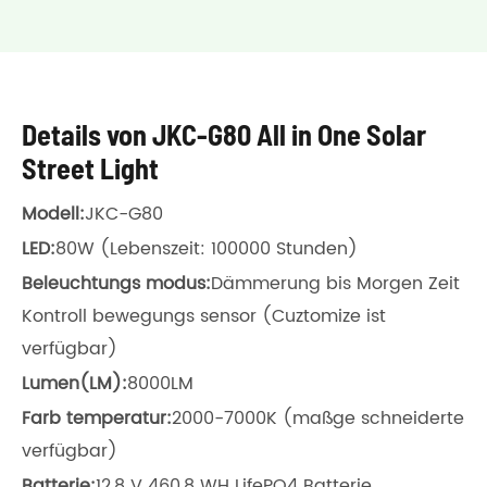
Details von JKC-G80 All in One Solar
Street Light
Modell:
JKC-G80
LED:
80W (Lebenszeit: 100000 Stunden)
Beleuchtungs modus:
Dämmerung bis Morgen Zeit
Kontroll bewegungs sensor (Cuztomize ist
verfügbar)
Lumen(LM):
8000LM
Farb temperatur:
2000-7000K (maßge schneiderte
verfügbar)
Batterie:
12,8 V 460,8 WH LifePO4 Batterie