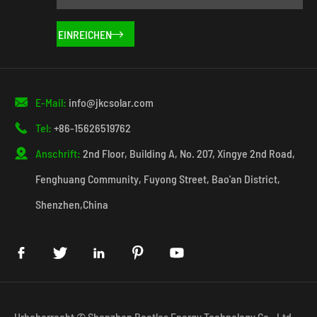


E-Mail:
info@jkcsolar.com

Tel:
+86-15626519762

Anschrift:
2nd Floor, Building A, No. 207, Xingye 2nd Road,
Fenghuang Community, Fuyong Street, Bao'an District,
Shenzhen,China





Urheberrecht ©
Shenzhen Beatles Energy Technology Co., Ltd.