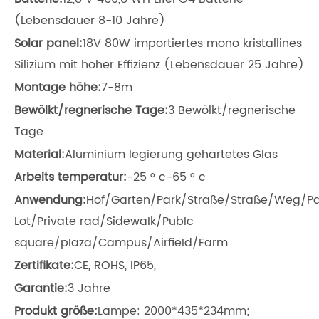
(Lebensdauer 8-10 Jahre)
Solar panel:
18V 80W importiertes mono kristallines
Silizium mit hoher Effizienz (Lebensdauer 25 Jahre)
Montage höhe:
7-8m
Bewölkt/regnerische Tage:
3 Bewölkt/regnerische
Tage
Material:
Aluminium legierung gehärtetes Glas
Arbeits temperatur:
-25 ° c-65 ° c
Anwendung:
Hof/Garten/Park/Straße/Straße/Weg/Pa
Lot/Private rad/SidewaIk/PubIc
square/pIaza/Campus/AirfieId/Farm
Zertifikate:
CE, ROHS, IP65,
Garantie:
3 Jahre
Produkt größe:
Lampe: 2000*435*234mm;